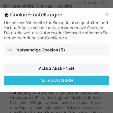
zzgl. Versandkosten
fein gearbeitete 7-reihige Halskette
aus handgefertigten afrikanischen Ton- und Glasperlen,
×
Cookie Einstellungen
mit bronzefarbenen Metallelementen und dito
Hakenschließe, Länge ca. 57-58cm
Um unsere Webseite für Sie optimal zu gestalten und
fortlaufend zu verbessern, verwenden wir Cookies.
Durch die weitere Nutzung der Webseite stimmen Sie
der Verwendung von Cookies zu.
Menge

IN DEN WARENKORB
Notwendige Cookies (3)
ALLES ABLEHNEN
Beschreibung
Artikeldetails
ALLE ZULASSEN
In der Kultur Malis sind Musik, Tanz, Sprache und
Aufführung untrennbar miteinander verbunden,
wobei jede Ethnie ihre eigenen Musiktraditionen
hat. Die Pflege dieses musikalischen Erbes
unterlag in den einzelnen Völkern speziellen
gesellschaftlichen Gruppen, in Südmali ist diese