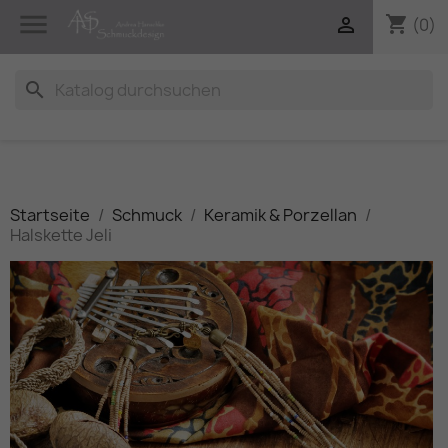

shopping_cart

(0)
search
Startseite
Schmuck
Keramik & Porzellan
Halskette Jeli