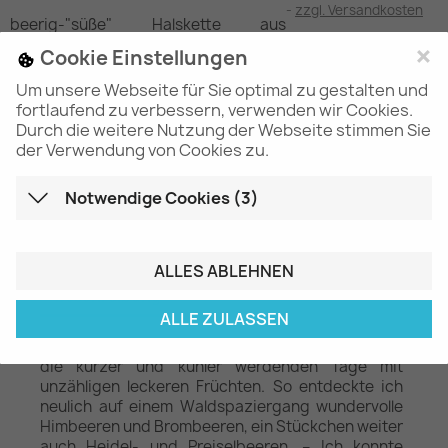
zzgl. Versandkosten
beerig-"süße" Halskette aus
Keramikwürfelchen, mit bronzefarbenen Metallelementen
×
Cookie Einstellungen
und Knebelschließe, Länge ca. 51cm
Um unsere Webseite für Sie optimal zu gestalten und
fortlaufend zu verbessern, verwenden wir Cookies.
Durch die weitere Nutzung der Webseite stimmen Sie
der Verwendung von Cookies zu.
Menge

IN DEN WARENKORB
Notwendige Cookies (3)
ALLES ABLEHNEN
Beschreibung
Artikeldetails
ALLE ZULASSEN
Der Herbst hält langsam Einzug und "versüßt" uns
die kürzer und kühler werdenden Tage mit
unzähligen leckeren Früchten. So entdeckte ich
neulich auf einem Waldspaziergang wundervolle
Himbeeren und Brombeeren, ein Stückchen weiter
auch Heidel- und Preiselbeeren. – Ich konnte