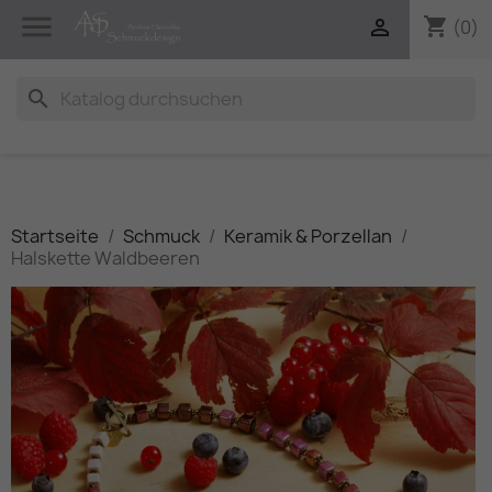

shopping_cart

(0)
search
Startseite
Schmuck
Keramik & Porzellan
Halskette Waldbeeren